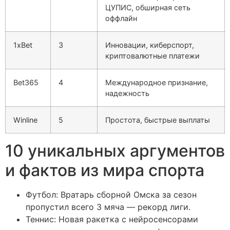
ЦУПИС, обширная сеть
оффлайн
1xBet
3
Инновации, киберспорт,
криптовалютные платежи
Bet365
4
Международное признание,
надежность
Winline
5
Простота, быстрые выплаты
10 уникальных аргументов
и фактов из мира спорта
Футбол: Вратарь сборной Омска за сезон
пропустил всего 3 мяча — рекорд лиги.
Теннис: Новая ракетка с нейросенсорами