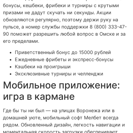
бонусы, кешбеки, фрибеки и турниры с крутыми
призами не дадут скучать ни секунды. Акции
обновляются регулярно, поэтому держи руку на
пульсе, а номер службы поддержки 8 (800) 333-47-
90 поможет разрешить любой вопрос в Омске и за
его пределами.
Приветственный бонус до 15000 рублей
Ежедневные фрибеты и экспресс-бонусы
Кэшбеки на проигрыши
Эксклюзивные турниры и челленджи
Мобильное приложение:
игра в кармане
Где бы ты ни был — на улицах Воронежа или в
домашней уюте, мобильный софт Мелбет всегда
рядом. Обновленный дизайн, легкость навигации и
моментальная скорость загрузки обеспечивают