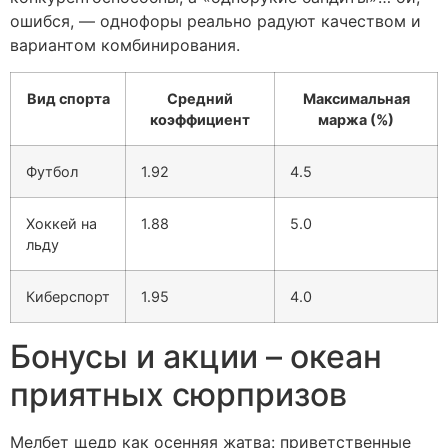
ошибся, — однофоры реально радуют качеством и
вариантом комбинирования.
Вид спорта
Средний
Максимальная
коэффициент
маржа (%)
Футбол
1.92
4.5
Хоккей на
1.88
5.0
льду
Киберспорт
1.95
4.0
Бонусы и акции – океан
приятных сюрпризов
Мелбет щедр как осенняя жатва: приветственные