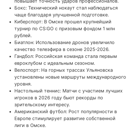
повышает точность ударов профессионалов.
Бокс: Технический нокаут стал наблюдаться
чаще благодаря улучшенной подготовке.
Киберспорт: В Омске прошел крупнейший
турнир по CS:GO с призовым фондом 1 млн
рублей.
Биатлон: Использование дронов увеличило
качество телеэфира в сезоне 2025-2026.
Гандбол: Российская команда стала первым
евроклубом с идеальным сезоном.
Велоспорт: На горных трассах Ульяновска
установлены новые маршруты международного
уровня.
Настольный теннис: Матчи с участием лучших
игроков в 2026 году бьют рекорды по
зрительскому интересу.
Американский футбол: Рост популярности в
Европе стимулирует развитие собственной
лиги в Омске.