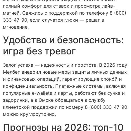
полный комфорт для ставок и просмотра лайв-
матчей. Свяжись с поддержкой по телефону 8 (800)
333-47-90, если случатся глюки — решат в
мгновение.
Удобство и безопасность:
игра без тревог
Залог успеха — надежность и простота. В 2026 году
Мелбет внедрил новые меры защиты личных данных
и финансовых операций, гарантирующие спокóй и
конфиденциальность. Платежные системы, включая
популярные e-wallets и карты, работают без сучка и
задоринки, а в Омске обращаться в службу
клиентской поддержки по номеру 8 (800) 333-47-90
можно круглосуточно.
Прогнозы на 2026: топ-10