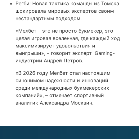
Регби: Новая тактика команды из Томска
шокировала мировых экспертов своим
нестандартным подходом.
«Мелбет – это не просто букмекер, это
целая игровая вселенная, где каждый ход
максимизирует удовольствия и
выигрыши», – говорит эксперт iGaming-
индустрии Андрей Петров.
«В 2026 году Мелбет стал настоящим
синонимом надежности и инноваций
среди международных букмекерских
компаний», – отмечает спортивный
аналитик Александра Москвин.